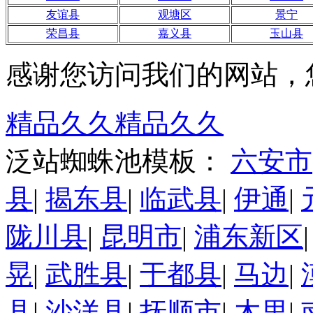
友谊县
观塘区
景宁
荣昌县
嘉义县
玉山县
感谢您访问我们的网站，
精品久久精品久久
泛站蜘蛛池模板：
六安市
县
|
揭东县
|
临武县
|
伊通
|
陇川县
|
昆明市
|
浦东新区
晃
|
武胜县
|
于都县
|
马边
|
县
|
沙洋县
|
抚顺市
|
木里
|