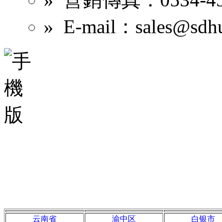
» E-mail：sales@sdh
山東華邑化工有限公司
版
化工網
全球化工網
生意
品
企業郵局
魯ICP備2022
云南省
渝中区
白银市